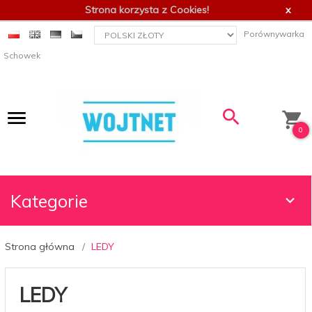
Strona korzysta z Cookies!
x
currency_h
Porównywarka
Schowek
0
Kategorie
Strona główna
LEDY
LEDY