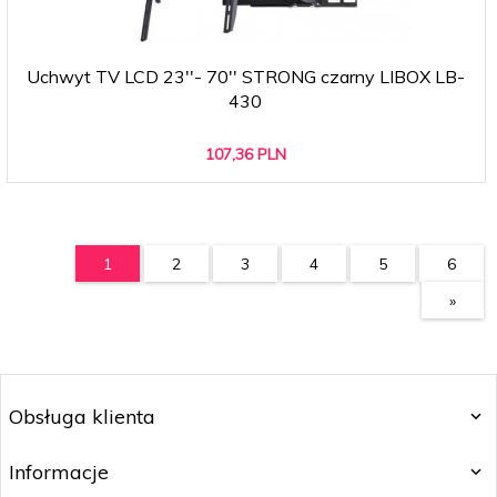
Uchwyt TV LCD 23''- 70'' STRONG czarny LIBOX LB-
430
107,
36
PLN
1
2
3
4
5
6
»
Obsługa klienta
Informacje