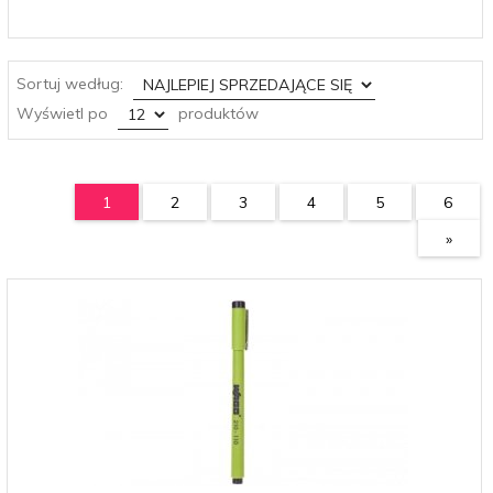
sort
Sortuj według:
pop
Wyświetl po
produktów
1
2
3
4
5
6
»