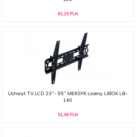
61,
15
PLN
Uchwyt TV LCD 23''- 55'' MEKSYK czarny LIBOX LB-
140
51,
36
PLN