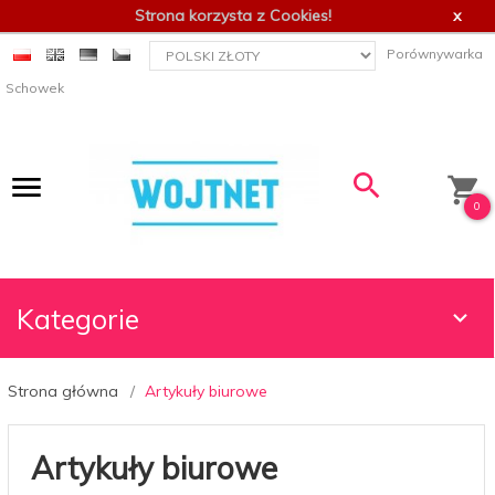
Strona korzysta z Cookies!
x
currency_h
Porównywarka
Schowek
0
Kategorie
Strona główna
Artykuły biurowe
Artykuły biurowe