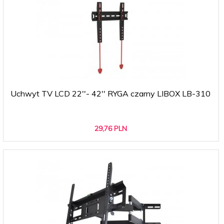
Uchwyt TV LCD 22''- 42'' RYGA czarny LIBOX LB-310
29,
76
PLN