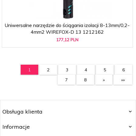
Uniwersalne narzędzie do ściągania izolacji 8-13mm/0,2-
4mm2 WIREFOX-D 13 1212162
177,
12
PLN
1
2
3
4
5
6
7
8
»
»»
Obsługa klienta
Informacje