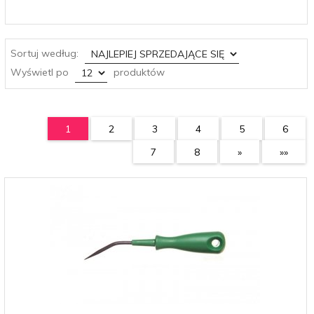
sort
Sortuj według:
pop
Wyświetl po
produktów
1
2
3
4
5
6
7
8
»
»»