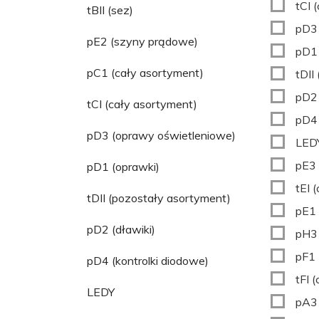
tCI 
tBII (sez)
pD3 
pE2 (szyny prądowe)
pD1 
pC1 (cały asortyment)
tDII
pD2 
tCI (cały asortyment)
pD4 
pD3 (oprawy oświetleniowe)
LED
pE3 
pD1 (oprawki)
tEI 
tDII (pozostały asortyment)
pE1 
pD2 (dławiki)
pH3 
pF1 
pD4 (kontrolki diodowe)
tFI 
LEDY
pA3 