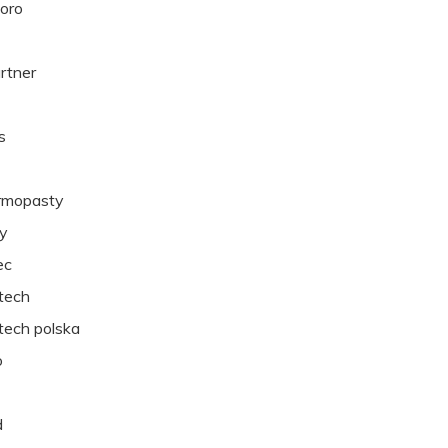
oro
artner
s
rmopasty
xy
ec
tech
tech polska
o
d