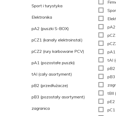
Firma
Sport i turystyka
Spor
Elektronika
Elek
pA2 
pA2 (puszki S-BOX)
pCZ1
pCZ1 (kanały elektroinstal.)
pCZ2
pCZ2 (rury karbowane PCV)
pA1 
tAI 
pA1 (pozostałe puszki)
pB2 
tAI (cały asortyment)
pB3 
zagr
pB2 (przedłużacze)
tBII 
pB3 (pozostały asortyment)
pE2 
zagranica
pC1 