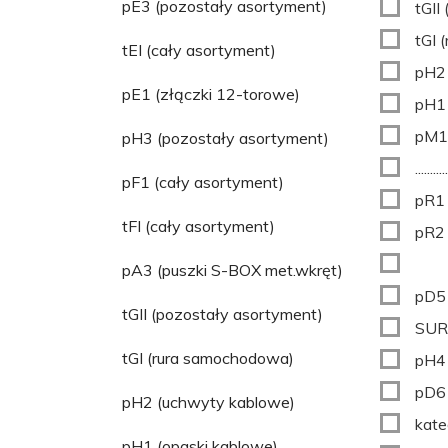
pE3 (pozostały asortyment)
tGII
tGI 
tEI (cały asortyment)
pH2 
pE1 (złączki 12-torowe)
pH1 
pM1
pH3 (pozostały asortyment)
...........
pF1 (cały asortyment)
pR1 
tFI (cały asortyment)
pR2 
pA3 (puszki S-BOX met.wkręt)
pD5 
tGII (pozostały asortyment)
SUR
tGI (rura samochodowa)
pH4 
pD6 
pH2 (uchwyty kablowe)
kate
pH1 (opaski kablowe)