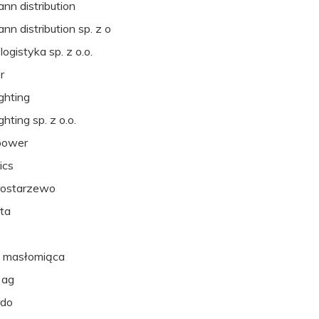
nn distribution
nn distribution sp. z o
logistyka sp. z o.o.
r
ighting
ghting sp. z o.o.
power
ics
rostarzewo
ta
x
 masłomiąca
 ag
rdo