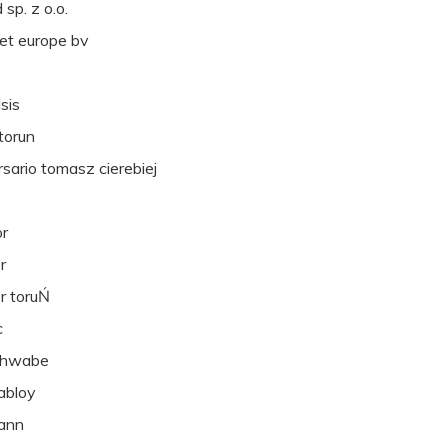
 sp. z o.o.
t europe bv
lsis
 torun
rsario tomasz cierebiej
or
r
r toruŃ
c
chwabe
abloy
ann