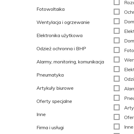
Rozd
Fotowoltaika
Och
Domo
Wentylacja i ogrzewanie
Elek
Elektronika użytkowa
Dom 
Odzież ochronna i BHP
Foto
Went
Alarmy, monitoring, komunikacja
Elek
Pneumatyka
Odzi
Artykuły biurowe
Alar
Pne
Oferty specjalne
Arty
Inne
Ofer
Inne
Firma i usługi