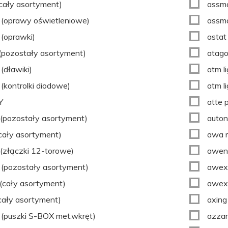
(cały asortyment)
assma
(oprawy oświetleniowe)
assma
(oprawki)
astat 
 (pozostały asortyment)
atago
(dławiki)
atm l
(kontrolki diodowe)
atm li
Y
atte 
(pozostały asortyment)
auton
(cały asortyment)
awa 
(złączki 12-torowe)
awen
(pozostały asortyment)
awe
(cały asortyment)
awex
(cały asortyment)
axing
(puszki S-BOX met.wkręt)
azza