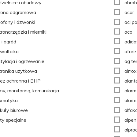
zielnice i obudowy
abrab
rona odgromowa
acar
fony i dzwonki
aci p
tronarzędzia i mierniki
aco
i ogród
adida
woltaika
afore
ylacja i ogrzewanie
ag te
tronika użytkowa
airro
eż ochronna i BHP
alant
my, monitoring, komunikacja
alarm
umatyka
alarm
kuły biurowe
alfak
ty specjalne
alpen
alpro