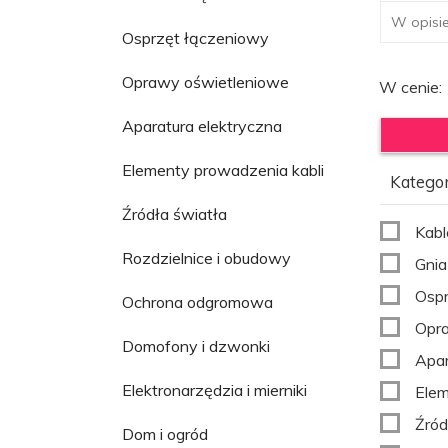
Osprzęt łączeniowy
Oprawy oświetleniowe
W cenie:
Aparatura elektryczna
Elementy prowadzenia kabli
Kategor
Źródła światła
Kabl
Rozdzielnice i obudowy
Gnia
Ospr
Ochrona odgromowa
Opr
Domofony i dzwonki
Apar
Elektronarzędzia i mierniki
Elem
Źród
Dom i ogród