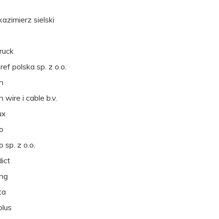
kazimierz sielski
ruck
 ref polska sp. z o.o.
n
 wire i cable b.v.
ux
o
 sp. z o.o.
ict
ng
ta
plus