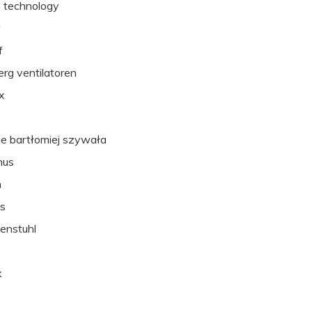
n technology
r
f
erg ventilatoren
x
ine bartłomiej szywała
hus
h
s
enstuhl
e
x