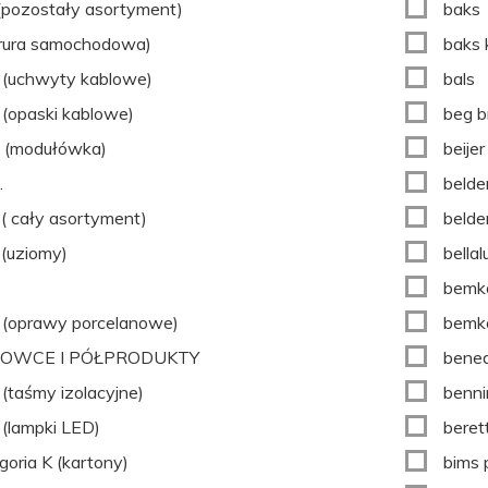
 (pozostały asortyment)
baks
(rura samochodowa)
baks 
(uchwyty kablowe)
bals
(opaski kablowe)
beg b
 (modułówka)
beijer
.
belde
( cały asortyment)
belden
(uziomy)
bellal
bemk
(oprawy porcelanowe)
bemko
OWCE I PÓŁPRODUKTY
bened
(taśmy izolacyjne)
benni
(lampki LED)
beret
goria K (kartony)
bims 