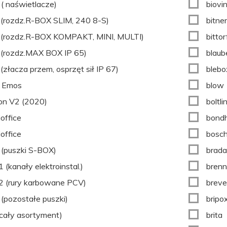
( naświetlacze)
biovi
(rozdz.R-BOX SLIM, 240 8-S)
bitne
 (rozdz.R-BOX KOMPAKT, MINI, MULTI)
bittor
(rozdz.MAX BOX IP 65)
blaub
(złacza przem, osprzęt sił IP 67)
blebo
 Emos
blow
on V2 (2020)
boltl
ioffice
bond
ioffice
bosc
(puszki S-BOX)
brada
 (kanały elektroinstal.)
brenn
 (rury karbowane PCV)
brev
(pozostałe puszki)
bripo
(cały asortyment)
brita