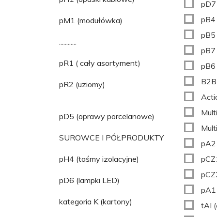
pD7 
pB4 
pM1 (modułówka)
pB5
............
pB7 
pR1 ( cały asortyment)
pB6 
B2B
pR2 (uziomy)
Acti
Mult
pD5 (oprawy porcelanowe)
Mult
SUROWCE I PÓŁPRODUKTY
pA2 
pH4 (taśmy izolacyjne)
pCZ1
pCZ2
pD6 (lampki LED)
pA1 
kategoria K (kartony)
tAI 