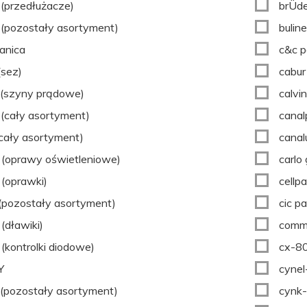
(przedłużacze)
brÜd
(pozostały asortyment)
bulin
anica
c&c p
(sez)
cabur
(szyny prądowe)
calvin
(cały asortyment)
canal
(cały asortyment)
canal
(oprawy oświetleniowe)
carlo
(oprawki)
cellp
 (pozostały asortyment)
cic p
(dławiki)
comm
(kontrolki diodowe)
cx-80
Y
cynel
(pozostały asortyment)
cynk