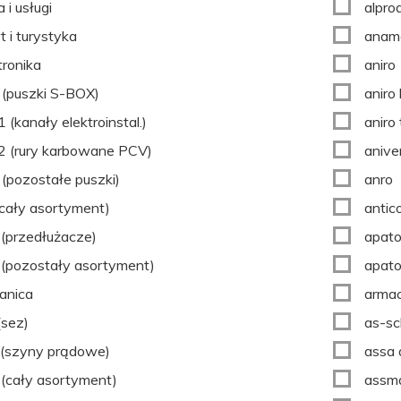
 i usługi
alprod
t i turystyka
aname
tronika
aniro
(puszki S-BOX)
aniro 
 (kanały elektroinstal.)
aniro
 (rury karbowane PCV)
anive
(pozostałe puszki)
anro
(cały asortyment)
antic
(przedłużacze)
apato
(pozostały asortyment)
apato
anica
arma
(sez)
as-s
(szyny prądowe)
assa 
(cały asortyment)
assm