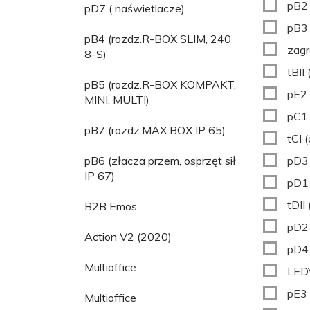
pB2 
pD7 ( naświetlacze)
pB3 
pB4 (rozdz.R-BOX SLIM, 240
zagr
8-S)
tBII 
pB5 (rozdz.R-BOX KOMPAKT,
pE2 
MINI, MULTI)
pC1 
pB7 (rozdz.MAX BOX IP 65)
tCI 
pB6 (złacza przem, osprzęt sił
pD3 
IP 67)
pD1 
tDII
B2B Emos
pD2 
Action V2 (2020)
pD4 
Multioffice
LED
pE3 
Multioffice