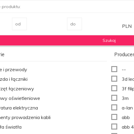
PLN
ie
Produce
e i przewody
--
zda i łączniki
3d le
zęt łączeniowy
3f fili
awy oświetleniowe
3m
atura elektryczna
a-lan
enty prowadzenia kabli
abb
ła światła
abb 