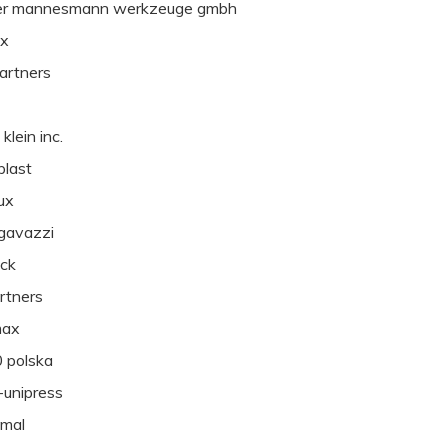
er mannesmann werkzeuge gmbh
ex
artners
 klein inc.
plast
ux
 gavazzi
ack
artners
ax
 polska
-unipress
-mal