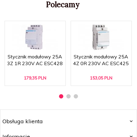
Polecamy
Stycznik modułowy 25A
Stycznik modułowy 25A
3Z 1R 230V AC ESC428
4Z 0R 230V AC ESC425
179,
35
PLN
153,
05
PLN
Obsługa klienta
Informacje