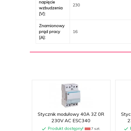
napięcie
230
wzbudzenia
[V]:
Znamionowy
prąd pracy
16
[A]:
Stycznik modułowy 40A 3Z 0R
Styc
230V AC ESC340
2
Produkt dostępny!
7 szt.