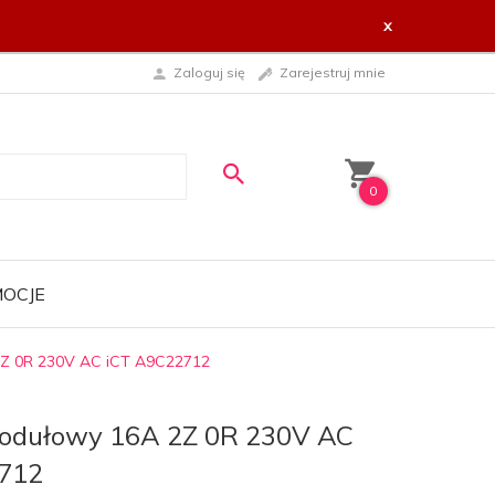
x
Zaloguj się
Zarejestruj mnie
0
OCJE
2Z 0R 230V AC iCT A9C22712
modułowy 16A 2Z 0R 230V AC
712