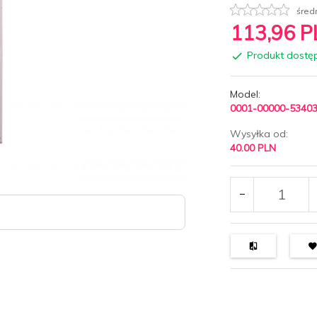
śred
113,
96
P
Produkt dostę
Model:
0001-00000-5340
Wysyłka od:
40.00 PLN