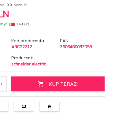
nia:
0.0
ocen:
0
LN
pny!
148 szt.
Kod producenta:
EAN:
3
A9C22712
3606480097058
Producent:
schneider electric
KUP TERAZ!