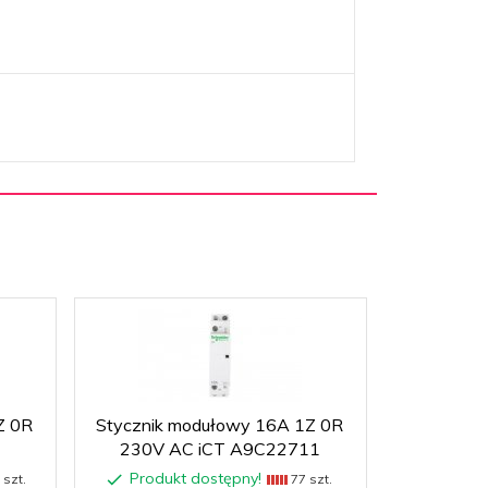
Z 0R
Stycznik modułowy 16A 1Z 0R
Stycznik
230V AC iCT A9C22711
23
Produkt dostępny!
Produk
szt.
77 szt.