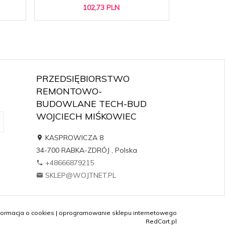
102,
73
PLN
PRZEDSIĘBIORSTWO
REMONTOWO-
BUDOWLANE TECH-BUD
WOJCIECH MIŚKOWIEC
KASPROWICZA 8
34-700
RABKA-ZDRÓJ
,
Polska
+48666879215
SKLEP@WOJTNET.PL
formacja o cookies
|
oprogramowanie sklepu internetowego
RedCart.pl