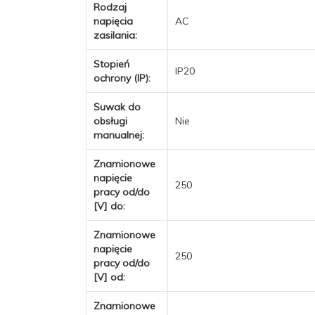
Rodzaj
napięcia
AC
zasilania:
Stopień
IP20
ochrony (IP):
Suwak do
obsługi
Nie
manualnej:
Znamionowe
napięcie
250
pracy od/do
[V] do:
Znamionowe
napięcie
250
pracy od/do
[V] od:
Znamionowe