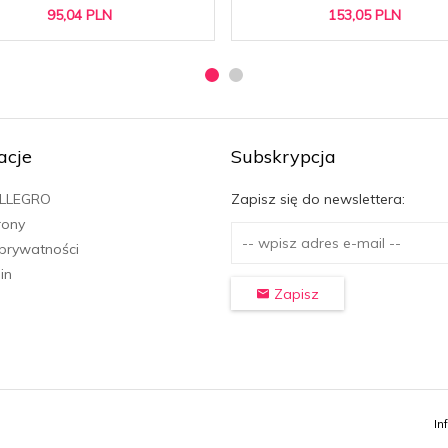
95,
04
PLN
153,
05
PLN
acje
Subskrypcja
ALLEGRO
Zapisz się do newslettera:
rony
 prywatności
in
Zapisz
In