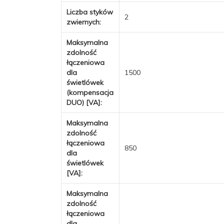
Liczba styków
2
zwiernych:
Maksymalna
zdolność
łączeniowa
dla
1500
świetlówek
(kompensacja
DUO) [VA]:
Maksymalna
zdolność
łączeniowa
850
dla
świetlówek
[VA]:
Maksymalna
zdolność
łączeniowa
dla