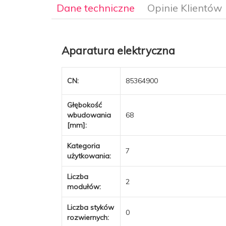
Dane techniczne
Opinie Klientów
Aparatura elektryczna
CN:
85364900
Głębokość
wbudowania
68
[mm]:
Kategoria
7
użytkowania:
Liczba
2
modułów:
Liczba styków
0
rozwiernych: