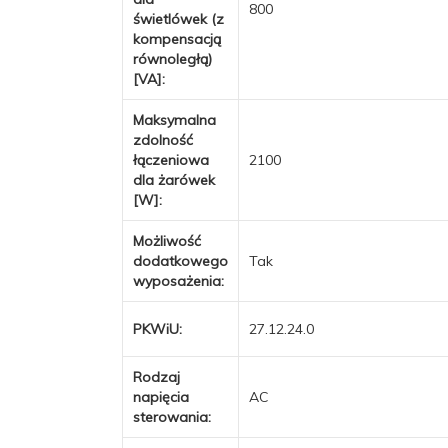
800
świetlówek (z
kompensacją
równoległą)
[VA]:
Maksymalna
zdolność
łączeniowa
2100
dla żarówek
[W]:
Możliwość
dodatkowego
Tak
wyposażenia:
PKWiU:
27.12.24.0
Rodzaj
napięcia
AC
sterowania: