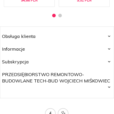
94,
66
PLN
9,
51
PLN
Obsługa klienta
Informacje
Subskrypcja
PRZEDSIĘBIORSTWO REMONTOWO-
BUDOWLANE TECH-BUD WOJCIECH MIŚKOWIEC
SKLEP@WOJTNET.PL