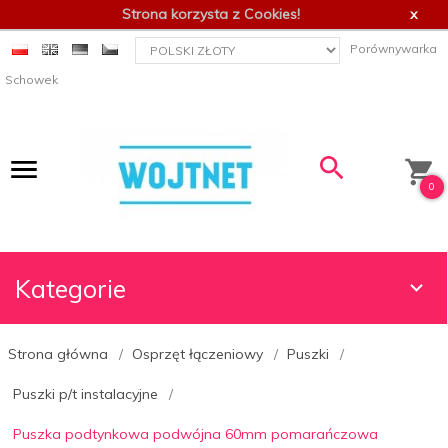
Strona korzysta z Cookies!
x
currency_h
Porównywarka
Schowek
0
Kategorie
Strona główna
Osprzęt łączeniowy
Puszki
Puszki p/t instalacyjne
Puszka podtynkowa podwójna 60mm pomarańczowa