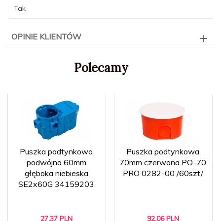
Tak
OPINIE KLIENTÓW
Polecamy
Puszka podtynkowa
Puszka podtynkowa
podwójna 60mm
70mm czerwona PO-70
głęboka niebieska
PRO 0282-00 /60szt/
SE2x60G 34159203
27,
37
PLN
92,
06
PLN