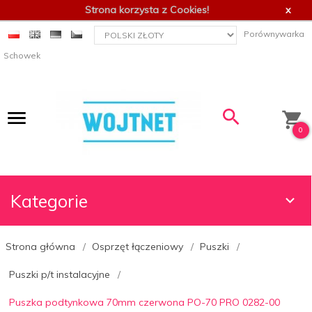
Strona korzysta z Cookies!
x
currency_h
Porównywarka
Schowek
0
Kategorie
Strona główna
Osprzęt łączeniowy
Puszki
Puszki p/t instalacyjne
Puszka podtynkowa 70mm czerwona PO-70 PRO 0282-00