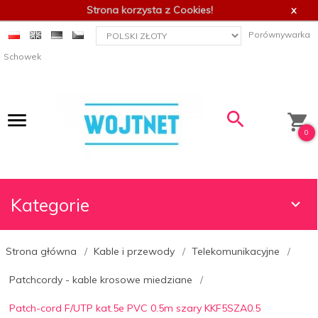
Strona korzysta z Cookies!
x
currency_h
Porównywarka
Schowek
0
Kategorie
Strona główna
Kable i przewody
Telekomunikacyjne
Patchcordy - kable krosowe miedziane
Patch-cord F/UTP kat.5e PVC 0.5m szary KKF5SZA0.5