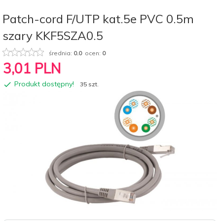
Patch-cord F/UTP kat.5e PVC 0.5m
szary KKF5SZA0.5
średnia:
0.0
ocen:
0
3,
01
PLN
Produkt dostępny!
35 szt.