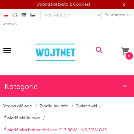
Strona korzysta z Cookies!
x
currency_h
Porównywarka
Schowek
0
Kategorie
Strona główna
Źródła światła
Świetlówki
Świetlówki liniowe
Świetlówka bakteriobójcza G13 30W HNS 30W G13