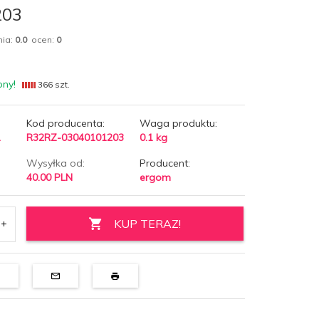
203
nia:
0.0
ocen:
0
pny!
366 szt.
Kod producenta:
Waga produktu:
1
R32RZ-03040101203
0.1
kg
Wysyłka od:
Producent:
40.00 PLN
ergom
KUP TERAZ!