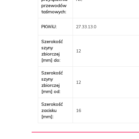
przewodów
taśmowych:
PKWiU:
27.33.13.0
Szerokość
szyny
12
zbiorczej
[mm] do:
Szerokość
szyny
12
zbiorczej
[mm] od:
Szerokość
zacisku
16
[mm]: