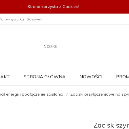
Strona korzysta z Cookies!
Porównywarka
Schowek
TAKT
STRONA GŁÓWNA
NOWOŚCI
PROM
ał energii i podłączenie zasilania
Zaciski przyłączeniowe na szy
Zacisk sz