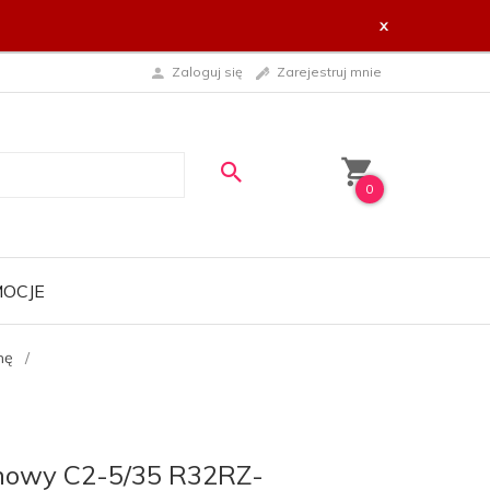
x
Zaloguj się
Zarejestruj mnie
0
OCJE
nę
ynowy C2-5/35 R32RZ-