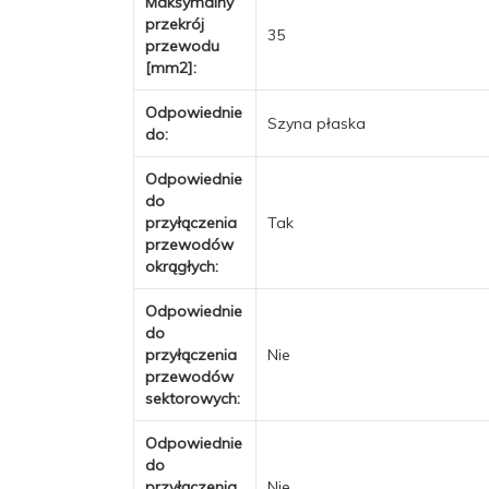
Maksymalny
przekrój
35
przewodu
[mm2]:
Odpowiednie
Szyna płaska
do:
Odpowiednie
do
przyłączenia
Tak
przewodów
okrągłych:
Odpowiednie
do
przyłączenia
Nie
przewodów
sektorowych:
Odpowiednie
do
przyłączenia
Nie