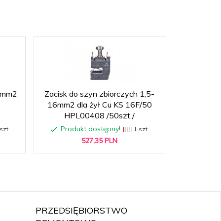
5 mm2
Zacisk do szyn zbiorczych 1,5-
Blok zac
16mm2 dla żył Cu KS 16F/50
HPL00408 /50szt./
Produkt dostępny!
Produ
szt.
1 szt.
527,
35
PLN
PRZEDSIĘBIORSTWO