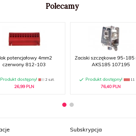
Polecamy
lok potencjałowy 4mm2
Zaciski szczękowe 95-18
czerwony 812-103
AKS185 107195
Produkt dostępny!
Produkt dostępny!
2 szt.
11 
26,
99
PLN
76,
40
PLN
acje
Subskrypcja