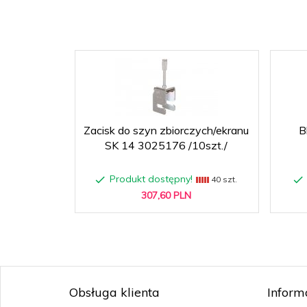
Zacisk do szyn zbiorczych/ekranu
B
SK 14 3025176 /10szt./
Produkt dostępny!
40 szt.
307,
60
PLN
Obsługa klienta
Inform