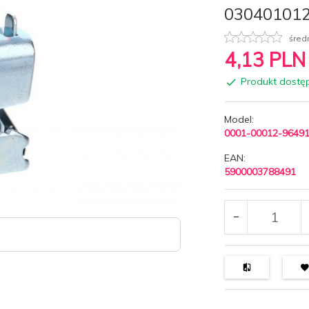
03040101
śred
4,
13
PLN
Produkt dostę
Model:
0001-00012-9649
EAN:
5900003788491