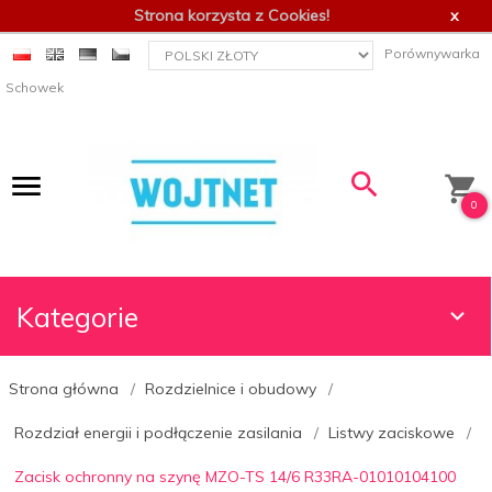
Strona korzysta z Cookies!
x
currency_h
Porównywarka
Schowek
0
Kategorie
Strona główna
Rozdzielnice i obudowy
Rozdział energii i podłączenie zasilania
Listwy zaciskowe
Zacisk ochronny na szynę MZO-TS 14/6 R33RA-01010104100