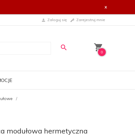
x
Zaloguj się
Zarejestruj mnie
0
OCJE
dułowe
ica modułowa hermetyczna