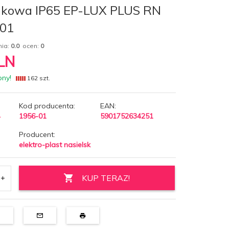
nkowa IP65 EP-LUX PLUS RN
-01
nia:
0.0
ocen:
0
LN
pny!
162 szt.
Kod producenta:
EAN:
4
1956-01
5901752634251
Producent:
elektro-plast nasielsk
KUP TERAZ!