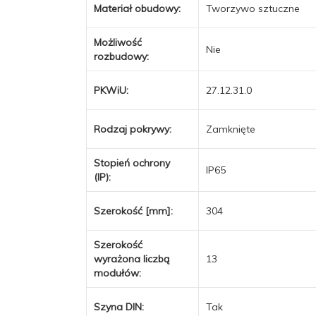
Materiał obudowy:
Tworzywo sztuczne
Możliwość
Nie
rozbudowy:
PKWiU:
27.12.31.0
Rodzaj pokrywy:
Zamknięte
Stopień ochrony
IP65
(IP):
Szerokość [mm]:
304
Szerokość
wyrażona liczbą
13
modułów:
Szyna DIN:
Tak