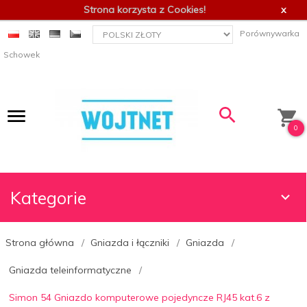
Strona korzysta z Cookies!
x
currency_h
Porównywarka
Schowek
0
Kategorie
Strona główna
Gniazda i łączniki
Gniazda
Gniazda teleinformatyczne
Simon 54 Gniazdo komputerowe pojedyncze RJ45 kat.6 z