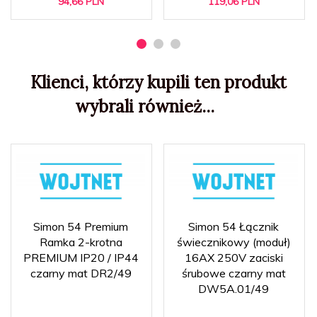
94,
66
PLN
119,
06
PLN
Klienci, którzy kupili ten produkt
wybrali również...
Simon 54 Premium
Simon 54 Łącznik
Ramka 2-krotna
świecznikowy (moduł)
PREMIUM IP20 / IP44
16AX 250V zaciski
czarny mat DR2/49
śrubowe czarny mat
DW5A.01/49