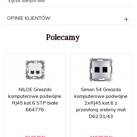
Łącze danych IBM
OPINIE KLIENTÓW
Polecamy
NILOE Gniazdo
Simon 54 Gniazdo
komputerowe podwójne
komputerowe podwójne
RJ45 kat.6 STP białe
2xRJ45 kat.6 z
664776
przesłoną srebrny mat
D62.01/43