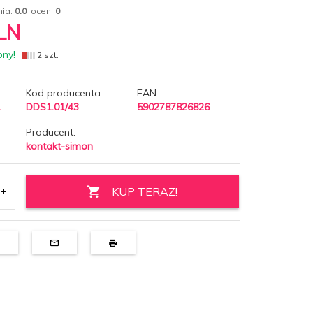
nia:
0.0
ocen:
0
LN
pny!
2 szt.
Kod producenta:
EAN:
1
DDS1.01/43
5902787826826
Producent:
kontakt-simon
KUP TERAZ!