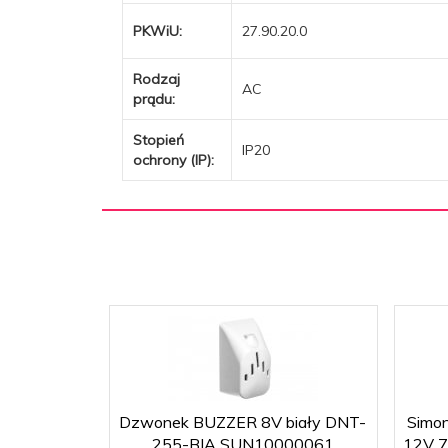
PKWiU:
27.90.20.0
Rodzaj
AC
prądu:
Stopień
IP20
ochrony (IP):
Dzwonek BUZZER 8V biały DNT-
Simon
255-BIA SUN10000061
12V 7