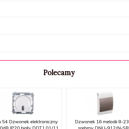
Polecamy
 54 Dzwonek elektroniczny
Dzwonek 16 melodii 8-2
0dB IP20 biały DDT1.01/11
srebrny DNU-912/N-S