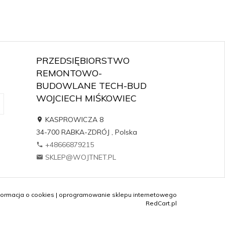
PRZEDSIĘBIORSTWO
REMONTOWO-
BUDOWLANE TECH-BUD
WOJCIECH MIŚKOWIEC
KASPROWICZA 8
34-700
RABKA-ZDRÓJ
,
Polska
+48666879215
SKLEP@WOJTNET.PL
formacja o cookies
|
oprogramowanie sklepu internetowego
RedCart.pl