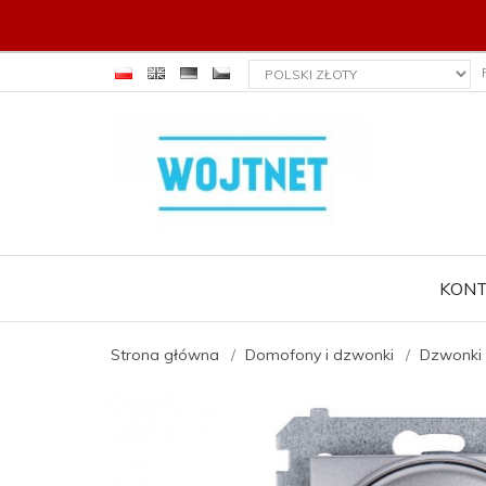
currency_h
KON
Strona główna
Domofony i dzwonki
Dzwonki