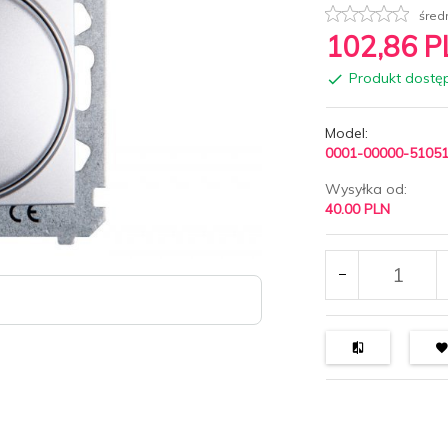
śred
102,
86
P
Produkt dostę
Model:
0001-00000-5105
Wysyłka od:
40.00 PLN