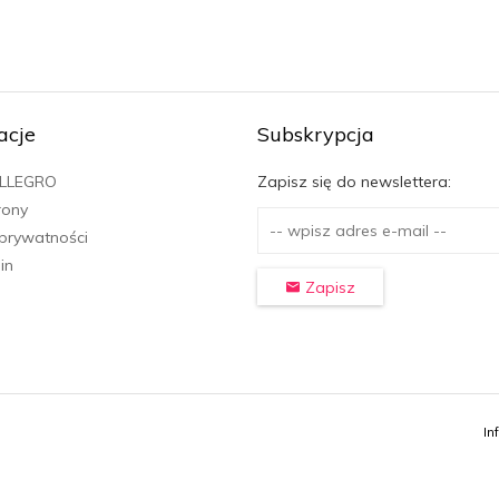
acje
Subskrypcja
ALLEGRO
Zapisz się do newslettera:
rony
 prywatności
in
Zapisz
In