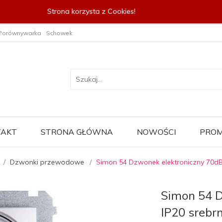
Strona korzysta z Cookies!
Porównywarka
Schowek
TAKT
STRONA GŁÓWNA
NOWOŚCI
PROM
Dzwonki przewodowe
Simon 54 Dzwonek elektroniczny 70dB
Simon 54 D
IP20 srebr