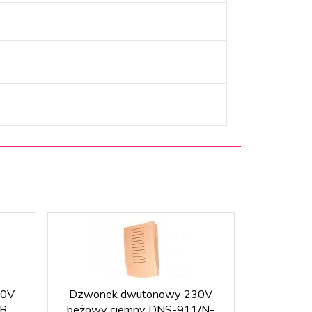
30V
Dzwonek dwutonowy 230V
Sterowni
RB
beżowy ciemny DNS-911/N-
/cyfrowy 