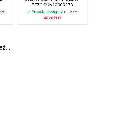
BEZC SUN10000378
01 
Produkt dostępny!
Prod
szt.
2 szt.
46,
26
PLN
ż...