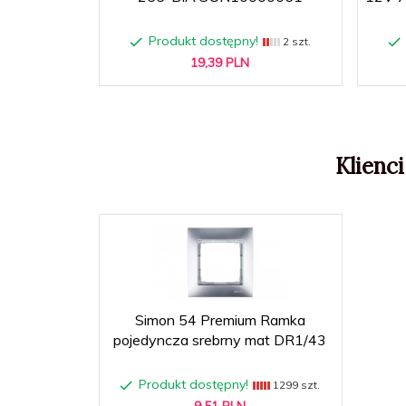
Produkt dostępny!
2 szt.
19,
39
PLN
Klienci
Simon 54 Premium Ramka
pojedyncza srebrny mat DR1/43
Produkt dostępny!
1299 szt.
9,
51
PLN