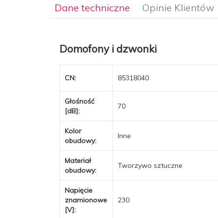
Dane techniczne
Opinie Klientów
Domofony i dzwonki
CN:
85318040
Głośność
70
[dB]:
Kolor
Inne
obudowy:
Materiał
Tworzywo sztuczne
obudowy:
Napięcie
znamionowe
230
[V]: