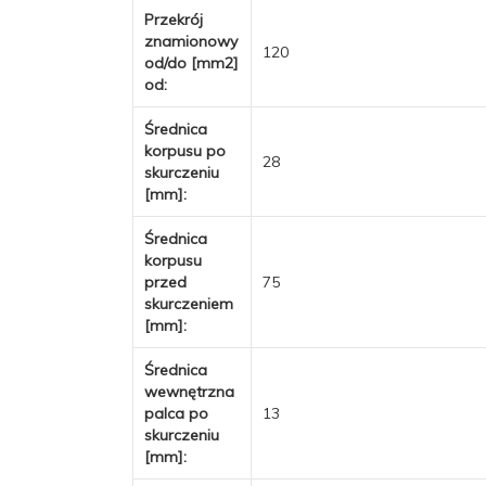
Przekrój
znamionowy
120
od/do [mm2]
od:
Średnica
korpusu po
28
skurczeniu
[mm]:
Średnica
korpusu
przed
75
skurczeniem
[mm]:
Średnica
wewnętrzna
palca po
13
skurczeniu
[mm]: