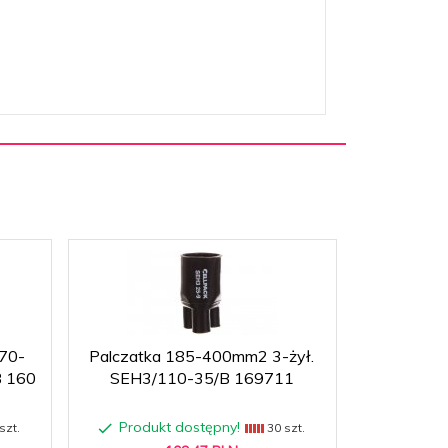
 70-
Palczatka 185-400mm2 3-żył.
Palczatk
 160
SEH3/110-35/B 169711
SEH3/55-2
Produkt dostępny!
Produ
szt.
30 szt.