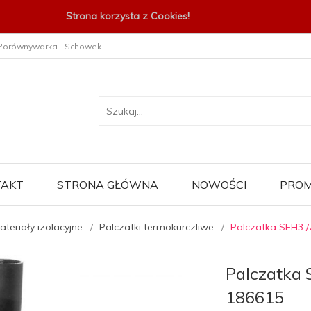
Strona korzysta z Cookies!
Porównywarka
Schowek
TAKT
STRONA GŁÓWNA
NOWOŚCI
PROM
ateriały izolacyjne
Palczatki termokurczliwe
Palczatka SEH3 /
Palczatka 
186615