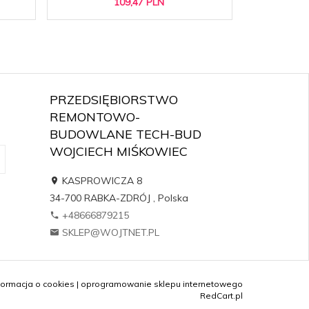
109,
47
PLN
PRZEDSIĘBIORSTWO
REMONTOWO-
BUDOWLANE TECH-BUD
WOJCIECH MIŚKOWIEC
KASPROWICZA 8
34-700
RABKA-ZDRÓJ
,
Polska
+48666879215
SKLEP@WOJTNET.PL
formacja o cookies
|
oprogramowanie sklepu internetowego
RedCart.pl