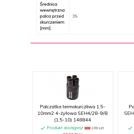
Średnica
wewnętrzna
palca przed
35
skurczeniem
[mm]:
Palczatka termokurczliwa 1.5-
Pa
10mm2 4-żyłowa SEH4/28-9/B
SEH
(1,5-10) 148844
Produkt dostępny!
109 szt.