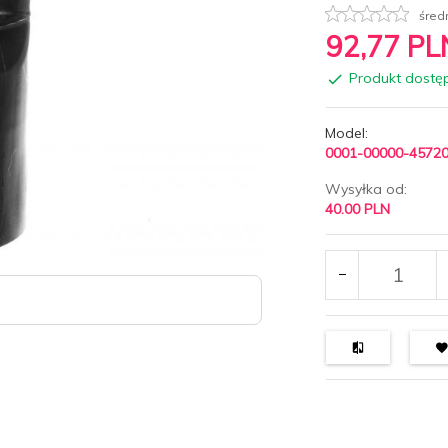
śred
92,
77
PL
Produkt dostę
Model:
0001-00000-4572
Wysyłka od:
40.00 PLN