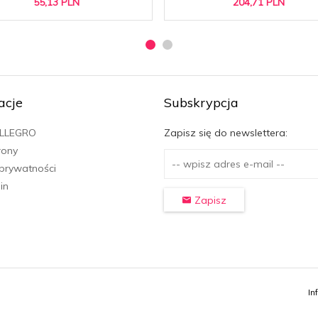
55,
13
PLN
204,
71
PLN
acje
Subskrypcja
ALLEGRO
Zapisz się do newslettera:
rony
 prywatności
in
Zapisz
In