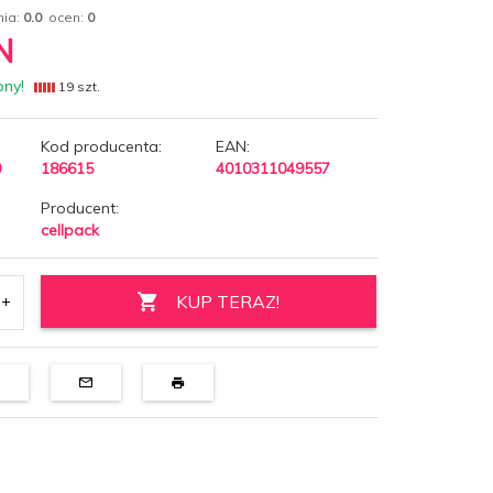
nia:
0.0
ocen:
0
N
pny!
19 szt.
Kod producenta:
EAN:
0
186615
4010311049557
Producent:
cellpack
KUP TERAZ!