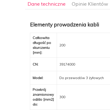
Dane techniczne
Opinie Klientów
Elementy prowadzenia kabli
Całkowita
długość po
200
skurczeniu
[mm]:
CN:
39174000
Model:
Do przewodów 3 żyłowych
Przekrój
znamionowy
300
od/do [mm2]
do: