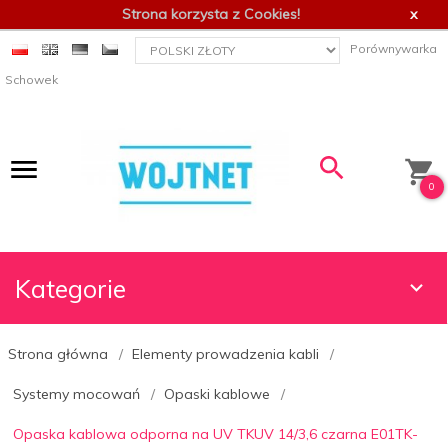
Strona korzysta z Cookies!
x
currency_h
Porównywarka
Schowek
0
Kategorie
Strona główna
Elementy prowadzenia kabli
Systemy mocowań
Opaski kablowe
Opaska kablowa odporna na UV TKUV 14/3,6 czarna E01TK-