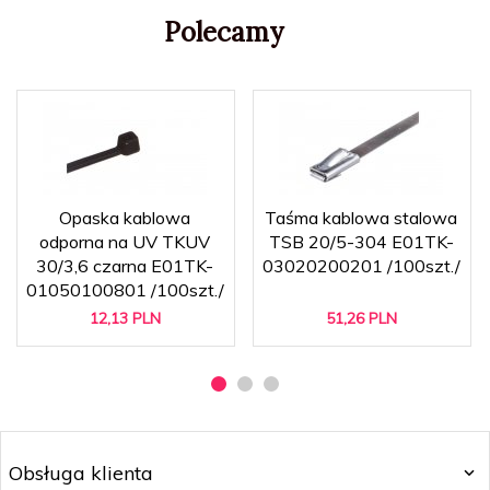
Polecamy
Opaska kablowa
Taśma kablowa stalowa
odporna na UV TKUV
TSB 20/5-304 E01TK-
30/3,6 czarna E01TK-
03020200201 /100szt./
01050100801 /100szt./
12,
13
PLN
51,
26
PLN
Obsługa klienta