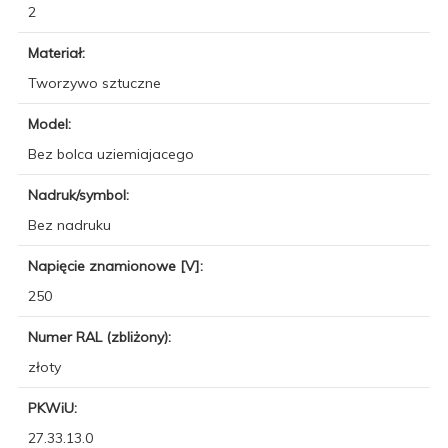
2
Materiał:
Tworzywo sztuczne
Model:
Bez bolca uziemiajacego
Nadruk/symbol:
Bez nadruku
Napięcie znamionowe [V]:
250
Numer RAL (zbliżony):
złoty
PKWiU:
27.33.13.0