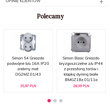
OPINIE KLIENTÓW
Polecamy
Simon 54 Gniazdo
Simon Basic Gniazdo
podwójne b/u 16A IP20
bryzgoszczelne z/u IP44
srebrny mat
z przesłoną torów i
DG2MZ.01/43
klapką dymną białe
BMGZ1Bz.01/11a
35,
97
PLN
26,
39
PLN