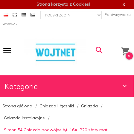
Strona korzysta z Cookies!
x
currency_h
Porównywarka
Schowek
0
Kategorie
Strona główna
Gniazda i łączniki
Gniazda
Gniazda instalacyjne
Simon 54 Gniazdo podwójne b/u 16A IP20 złoty mat