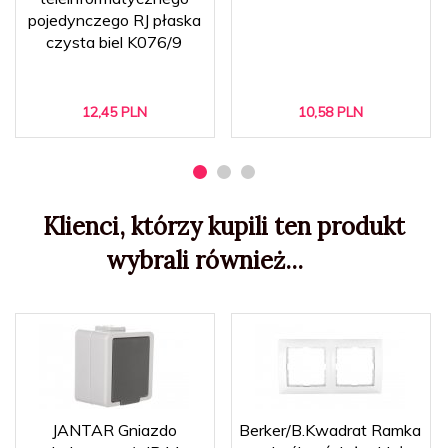
pojedynczego RJ płaska
czysta biel K076/9
12,
45
PLN
10,
58
PLN
Klienci, którzy kupili ten produkt
wybrali również...
JANTAR Gniazdo
Berker/B.Kwadrat Ramka