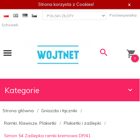
Strona korzysta z Cookies!
x
currency_h
Porównywarka
Schowek
0
Kategorie
Strona główna
Gniazda i łączniki
Ramki, Klawisze, Plakietki
Plakietki i zaślepki
Simon 54 Zaślepka ramki kremowa DP/41