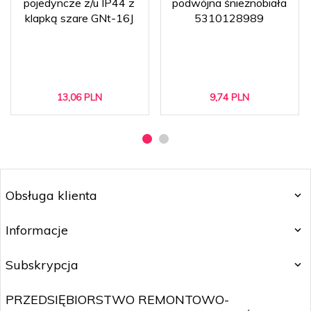
pojedyncze z/u IP44 z
podwójna śnieżnobiała
klapką szare GNt-16J
5310128989
13,
06
PLN
9,
74
PLN
Obsługa klienta
Informacje
Subskrypcja
PRZEDSIĘBIORSTWO REMONTOWO-